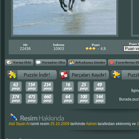
Puan 
Hit
İndirme
Puan
22436
10903
- 4,9
İlgin
Burada puzz
Asil Siyah At
isimli resim
25.10.2009
tarihinde
Admin
tarafından eklenmiş ve
2