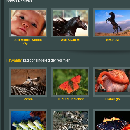
Benzer Resimler.
Asil Bebek Yapboz
Asil Siyah At
Siyah At
Oyunu
Hayvanlar
kategorisindeki diğer resimler.
Zebra
Turuncu Kelebek
Flamingo