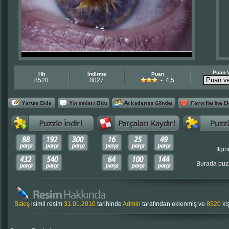
Puan 
Hit
İndirme
Puan
8520
8027
- 4,5
İlgin
Burada puzz
Bakış
isimli resim
31.01.2010
tarihinde
Admin
tarafından eklenmiş ve
8520
kiş