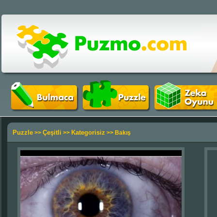
Puzzle
Çeşitli
Kategorisiz
>>
>>
>> Bakış