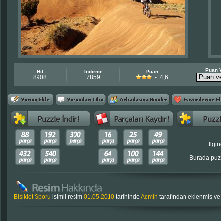
Puan 
Hit
İndirme
Puan
8908
7859
- 4,6
İlgin
Burada puzz
Bisiklet Sporu
isimli resim
01.05.2010
tarihinde
Admin
tarafından eklenmiş v