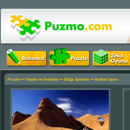
Puzzle
Yaşam ve İnsanlar
Doğa Sporları
>>
>>
>> Bisiklet Sporu