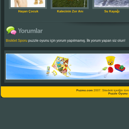
Haşarı Çocuk
Kalecinin Zor Anı
Su Kayağı
Bisiklet Sporu
puzzle oyunu için yorum yapılmamış. İlk yorum yapan siz olun!
Puzmo.com
2007. Sitedeki içeriğin tüm 
Puzzle Oyunu