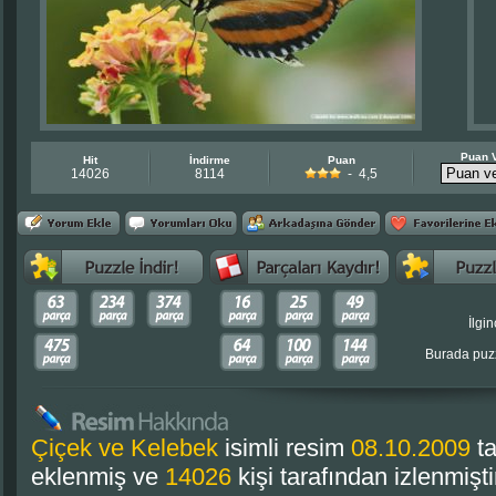
Puan 
Hit
İndirme
Puan
14026
8114
- 4,5
İlgin
Burada puzz
Çiçek ve Kelebek
isimli resim
08.10.2009
ta
eklenmiş ve
14026
kişi tarafından izlenmişti