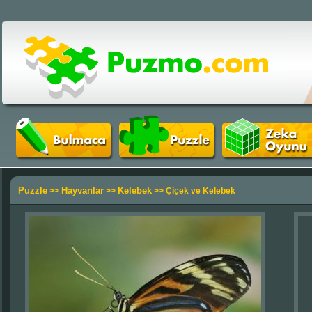
Puzzle
Hayvanlar
Kelebek
>>
>>
>> Çiçek ve Kelebek