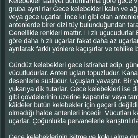
Kelebekler faaliyet durumlarına göre gece v
gruba ayrılırlar.Gece kelebekleri kalın ve ağ
veya gece uçarlar. İnce kıl gibi olan antenler
antenlerde birer dizi tüy bulunduğundan ta
Genellikle renkleri mattır. Hızlı uçucudurlar
göre daha hızlı uçarlar fakat daha az uçarl
ayrılarak farklı yönlere kaçışırlar ve tehlike b
Gündüz kelebekleri gece istirahat edip, günd
vücutludurlar. Anten uçları topuzludur. Kana
desenlerle süslüdür. Uçuşları yavaştır. Bir 
yukarıya dik tutarlar. Gece kelebekleri ise d
gibi gövdelerinin üzerine kapatırlar veya ta
kâideler bütün kelebekler için geçerli değild
olmadığı halde antenleri incedir. Vücutları k
uçarlar. Çoğunlukla pervanelerle karıştırılırla
Gece kelebeklerinin işitme ve koku alma duy