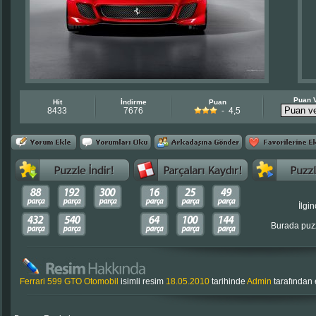
Puan 
Hit
İndirme
Puan
8433
7676
- 4,5
İlgin
Burada puzz
Ferrari 599 GTO Otomobil
isimli resim
18.05.2010
tarihinde
Admin
tarafından