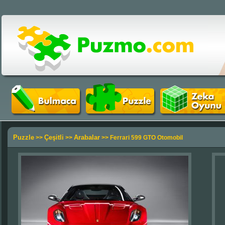
Puzzle
Çeşitli
Arabalar
>>
>>
>> Ferrari 599 GTO Otomobil