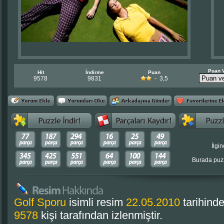
Puan 
Hit
İndirme
Puan
9578
9831
- 3,5
İlgin
Burada puzz
Golf Sporu
isimli resim
22.05.2010
tarihind
9578
kişi tarafından izlenmiştir.