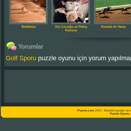
Bisikletçi
Kız Çocuğu ve Peluş
Kumda At Yarışı
Kuzusu
Golf Sporu
puzzle oyunu için yorum yapılmam
Puzmo.com
2007. Sitedeki içeriğin tüm 
Puzzle Oyunu