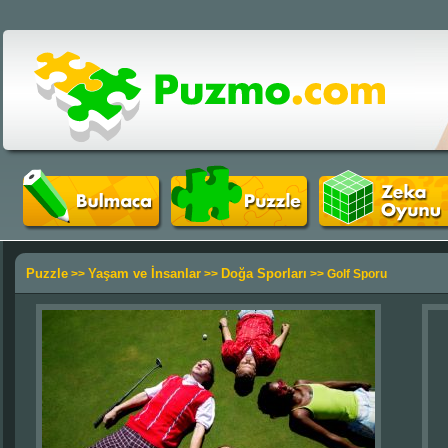
Puzzle
Yaşam ve İnsanlar
Doğa Sporları
>>
>>
>> Golf Sporu