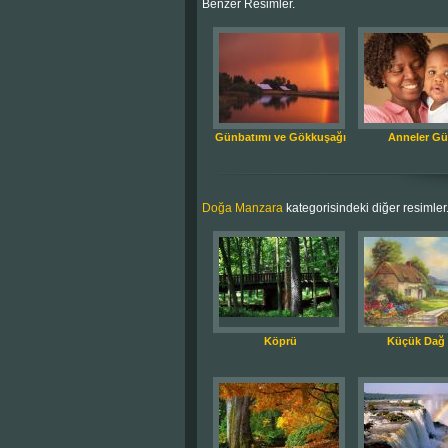
Benzer Resimler.
Günbatımı ve Gökkuşağı
Anneler G
Doğa Manzara
kategorisindeki diğer resimler
Köprü
Küçük Dağ 