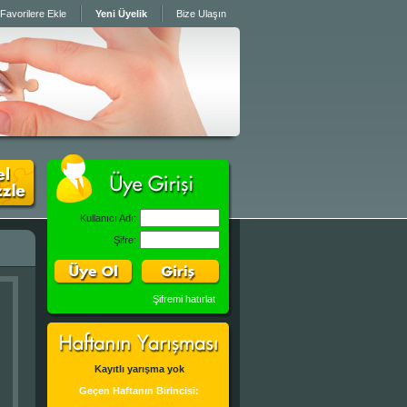
Favorilere Ekle
Yeni Üyelik
Bize Ulaşın
Kullanıcı Adı:
Şifre:
Şifremi hatırlat
Kayıtlı yarışma yok
Geçen Haftanın Birincisi: