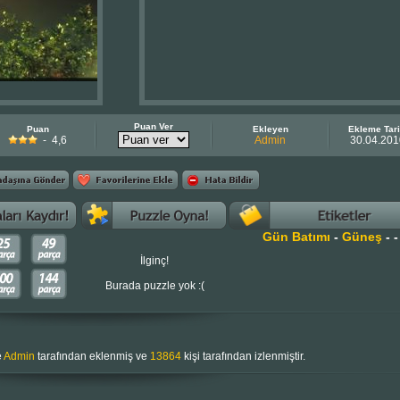
Puan Ver
Puan
Ekleyen
Ekleme Tari
- 4,6
Admin
30.04.201
Gün Batımı
-
Güneş
-
-
İlginç!
Burada puzzle yok :(
e
Admin
tarafından eklenmiş ve
13864
kişi tarafından izlenmiştir.