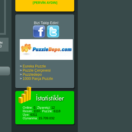
[PERVİN AYDIN]
Bizi Takip Edin!
hi
0
>
Eureka Puzzle
>
Puzzle Çerçevesi
>
Puzzledepo
>
1000 Parça Puzzle
Online:
0
,
Ziyaretçi:
12
Resim:
1197,
Puzzle:
6118
Üye:
6311
Oynanma:
15.709.032