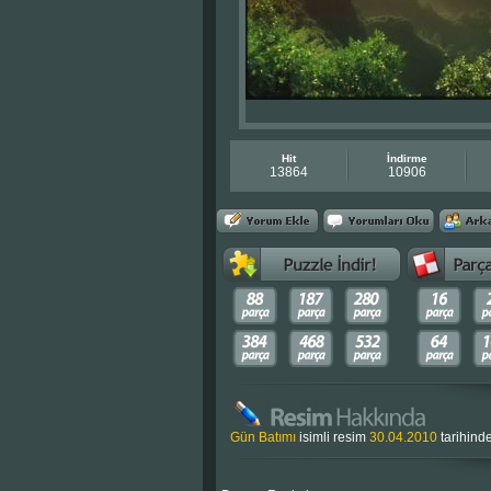
Hit
İndirme
13864
10906
Gün Batımı
isimli resim
30.04.2010
tarihind