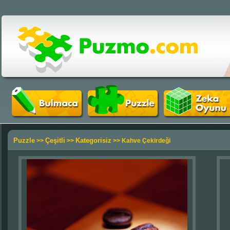
Puzzle
Çeşitli
Kategorisiz
>>
>>
>> Kahve Çekirdeği