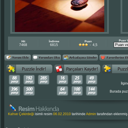
Puan 
Hit
İndirme
Puan
7468
6815
- 4,5
İlgin
Burada puzz
Kahve Çekirdeği
isimli resim
06.02.2010
tarihinde
Admin
tarafından eklenmiş