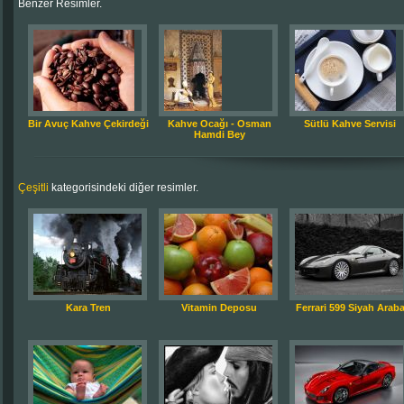
Benzer Resimler.
Bir Avuç Kahve Çekirdeği
Kahve Ocağı - Osman
Sütlü Kahve Servisi
Hamdi Bey
Çeşitli
kategorisindeki diğer resimler.
Kara Tren
Vitamin Deposu
Ferrari 599 Siyah Arab