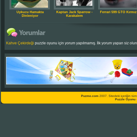
Uykucu Hamakta
Kaptan Jack Sparrow -
Ferrari 599 GTO Kırmız
Dinleniyor
Karakalem
Kahve Çekirdeği
puzzle oyunu için yorum yapılmamış. İlk yorum yapan siz olun
Puzmo.com
2007. Sitedeki içeriğin tüm 
Puzzle Oyunu