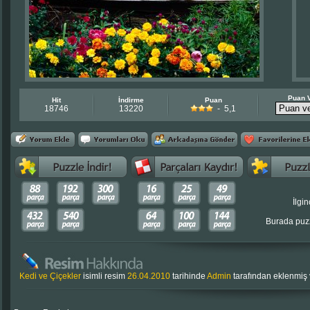
Puan 
Hit
İndirme
Puan
18746
13220
- 5,1
İlgin
Burada puzz
Kedi ve Çiçekler
isimli resim
26.04.2010
tarihinde
Admin
tarafından eklenmiş