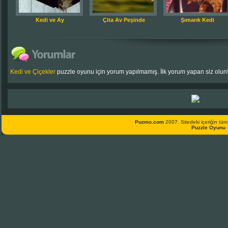
Kedi ve Ay
Çita Av Peşinde
Şımarık Kedi
Kedi ve Çiçekler
puzzle oyunu için yorum yapılmamış. İlk yorum yapan siz olun
Puzmo.com
2007. Sitedeki içeriğin tüm 
Puzzle Oyunu