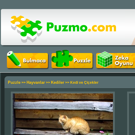
Puzzle
Hayvanlar
Kediler
>>
>>
>> Kedi ve Çiçekler