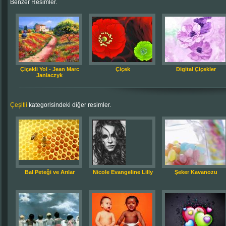
Benzer Resimler.
Çiçekli Yol - Jean Marc
Çiçek
Digital Çiçekler
Janiaczyk
Çeşitli
kategorisindeki diğer resimler.
Bal Peteği ve Arılar
Nicole Evangeline Lilly
Şeker Kavanozu