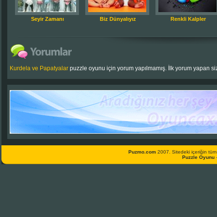
Seyir Zamanı
Biz Dünyalıyız
Renkli Kalpler
Kurdela ve Papatyalar
puzzle oyunu için yorum yapılmamış. İlk yorum yapan siz
Puzmo.com
2007. Sitedeki içeriğin tüm 
Puzzle Oyunu