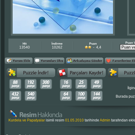
Puan 
Hit
İndirme
Puan
13540
10262
- 4,4
İlgin
Burada puzz
Kurdela ve Papatyalar
isimli resim
01.05.2010
tarihinde
Admin
tarafından ek