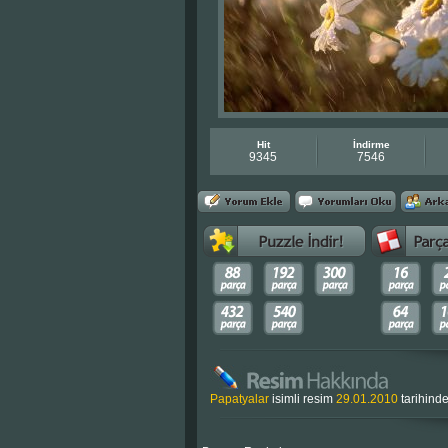
Hit
İndirme
9345
7546
Papatyalar
isimli resim
29.01.2010
tarihind