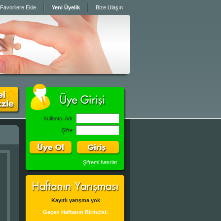
Favorilere Ekle
Yeni Üyelik
Bize Ulaşın
Kullanıcı Adı:
Şifre:
Şifremi hatırlat
Kayıtlı yarışma yok
Geçen Haftanın Birincisi: