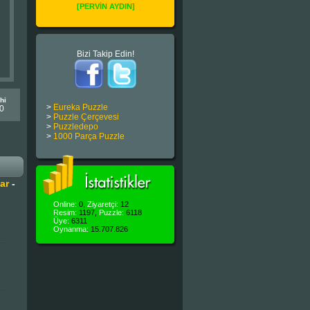
[PERVİN AYDIN]
Bizi Takip Edin!
hi
>
Eureka Puzzle
0
>
Puzzle Çerçevesi
>
Puzzledepo
>
1000 Parça Puzzle
ar
-
Online:
0
,
Ziyaretçi:
12
Resim:
1197,
Puzzle:
6118
Üye:
6311
Oynanma:
15.707.826