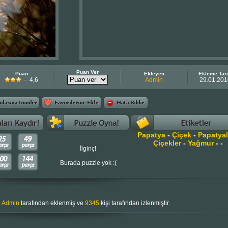
Puan Ver
Puan
Ekleyen
Ekleme Tari
- 4,6
Admin
29.01.201
Papatya
-
Çiçek
-
Papatyal
Çiçekler
-
Yağmur
-
-
İlginç!
Burada puzzle yok :(
e
Admin
tarafından eklenmiş ve
9345
kişi tarafından izlenmiştir.