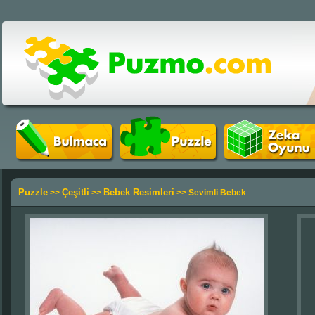
Puzzle
Çeşitli
Bebek Resimleri
>>
>>
>> Sevimli Bebek