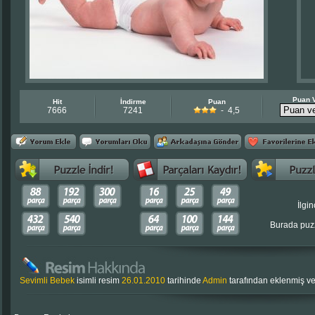
Puan 
Hit
İndirme
Puan
7666
7241
- 4,5
İlgin
Burada puzz
Sevimli Bebek
isimli resim
26.01.2010
tarihinde
Admin
tarafından eklenmiş v