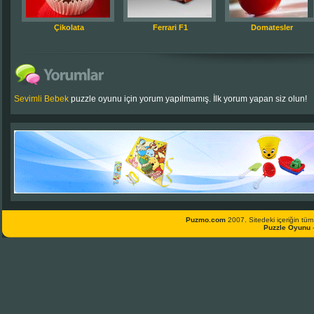
Çikolata
Ferrari F1
Domatesler
Sevimli Bebek
puzzle oyunu için yorum yapılmamış. İlk yorum yapan siz olun!
Puzmo.com
2007. Sitedeki içeriğin tüm 
Puzzle Oyunu