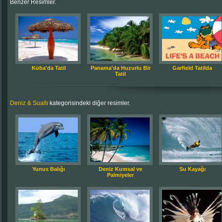
Benzer Resimler.
Küba'da Tatil
Panama'da Huzurlu Bir
Garfield Tatilda
Tatil
Deniz & Sualtı
kategorisindeki diğer resimler.
Yunus Balığı
Deniz Kumsal ve
Su Kayağı
Palmiyeler