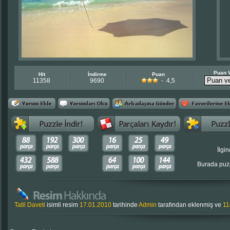
Puan 
Hit
İndirme
Puan
11358
9690
- 4,5
İlgin
Burada puzz
Tatil Daveti
isimli resim
17.01.2010
tarihinde
Admin
tarafından eklenmiş ve
11