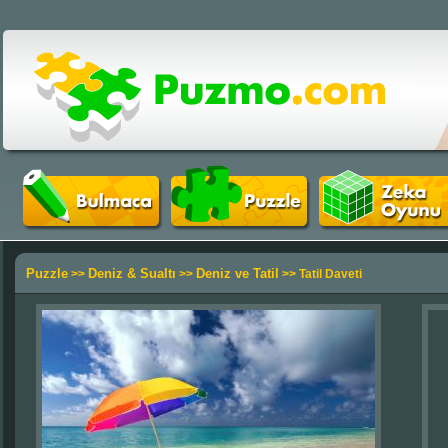
Puzzle
Deniz & Sualtı
Deniz ve Tatil
>>
>>
>> Tatil Daveti