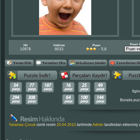
Puan 
Hit
İndirme
Puan
10978
8033
- 5,6
İlgin
Burada puzz
Yaramaz Çocuk
isimli resim
20.04.2010
tarihinde
Admin
tarafından eklenmiş