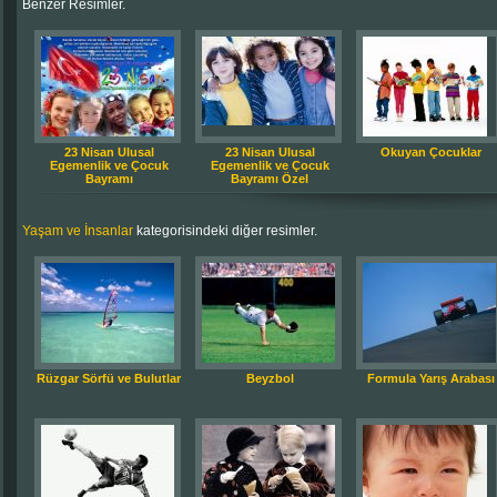
Benzer Resimler.
23 Nisan Ulusal
23 Nisan Ulusal
Okuyan Çocuklar
Egemenlik ve Çocuk
Egemenlik ve Çocuk
Bayramı
Bayramı Özel
Yaşam ve İnsanlar
kategorisindeki diğer resimler.
Rüzgar Sörfü ve Bulutlar
Beyzbol
Formula Yarış Arabası