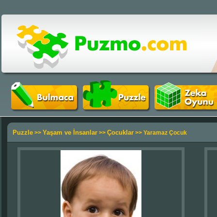
Puzzle
Yaşam ve İnsanlar
Çocuklar
>>
>>
>> Yaramaz Çocuk