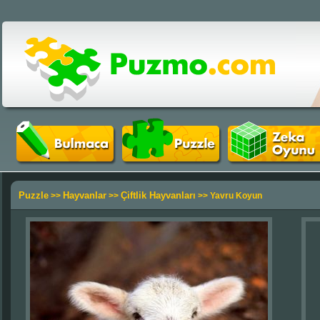
Puzzle
Hayvanlar
Çiftlik Hayvanları
>>
>>
>> Yavru Koyun