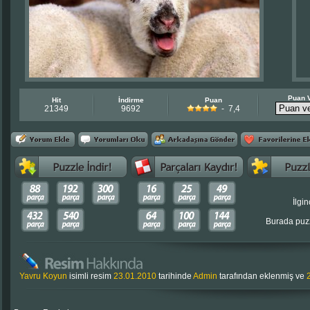
Puan 
Hit
İndirme
Puan
21349
9692
- 7,4
İlgin
Burada puzz
Yavru Koyun
isimli resim
23.01.2010
tarihinde
Admin
tarafından eklenmiş ve