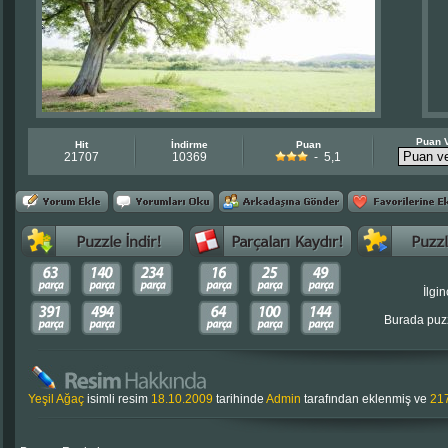
Puan 
Hit
İndirme
Puan
21707
10369
- 5,1
İlgin
Burada puzz
Yeşil Ağaç
isimli resim
18.10.2009
tarihinde
Admin
tarafından eklenmiş ve
21