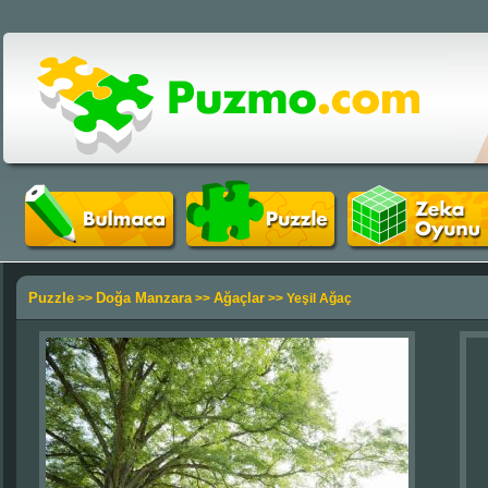
Puzzle
Doğa Manzara
Ağaçlar
>>
>>
>> Yeşil Ağaç