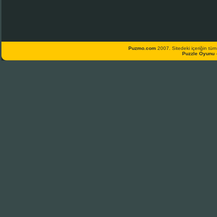
Puzmo.com
2007. Sitedeki içeriğin tüm 
Puzzle Oyunu