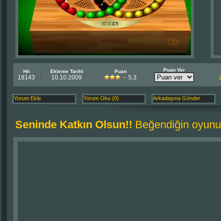
Puan Ver
Hit
Ekleme Tarihi
Puan
18143
10.10.2009
- 5,3
Yorum Ekle
Yorum Oku (0)
Arkadaşına Gönder
Seninde Katkın Olsun!!
Beğendiğin oyunu 