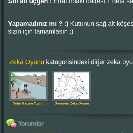
Sol alt üçgen :
Etrafındaki dairesi 1 defa sa
Yapamadınız mı ? :)
Kutunun sağ alt köşesi
sizin için tamamlasın ;)
Zeka Oyunu
kategorisindeki diğer zeka oyun
Nehir Geçme Oyunu
Geometri Zeka Oyunu