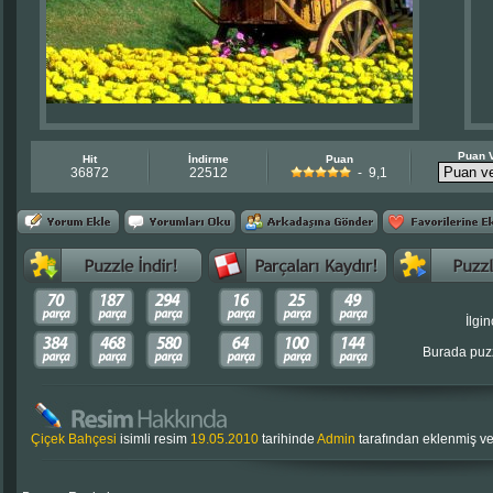
Puan 
Hit
İndirme
Puan
36872
22512
- 9,1
İlgin
Burada puzz
Çiçek Bahçesi
isimli resim
19.05.2010
tarihinde
Admin
tarafından eklenmiş v