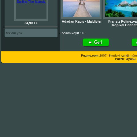
Adadan Kaçış - Maldivler
Fransız Polinezya
34,90 TL
Tropikal Cennet
Reklam yok
Toplam kayıt : 16
Puzmo.com
2007. Sitedeki içeriğin tüm 
Puzzle Oyunu