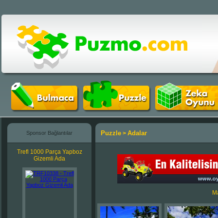
Puzzle
Adalar
Sponsor Bağlantılar
>
Trefl 1000 Parça Yapboz
Gizemli Ada
Ma