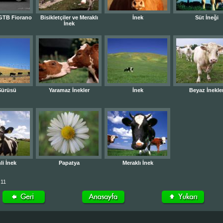
 GTB Fiorano
Bisikletçiler ve Meraklı
İnek
Süt İneği
İnek
Sürüsü
Yaramaz İnekler
İnek
Beyaz İnekle
li İnek
Papatya
Meraklı İnek
 11