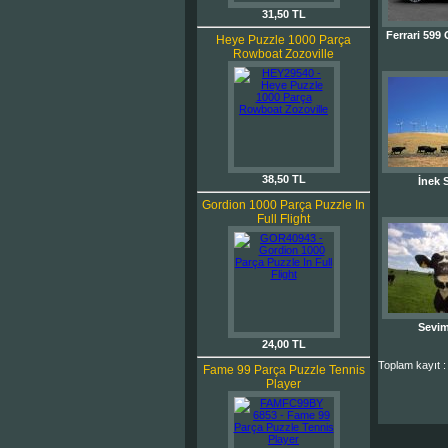
31,50 TL
Ferrari 599
Heye Puzzle 1000 Parça
Rowboat Zozoville
38,50 TL
İnek 
Gordion 1000 Parça Puzzle In
Full Flight
Sevim
24,00 TL
Toplam kayıt :
Fame 99 Parça Puzzle Tennis
Player