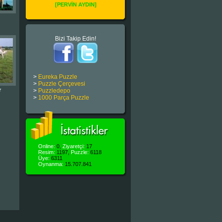
[PERVİN AYDIN]
Bizi Takip Edin!
>
Eureka Puzzle
>
Puzzle Çerçevesi
r
>
Puzzledepo
>
1000 Parça Puzzle
Online:
0
,
Ziyaretçi:
17
Resim:
1197,
Puzzle:
6118
Üye:
6311
Oynanma:
15.707.841