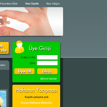
Favorilere Ekle
Yeni Üyelik
Bize Ulaşın
Kullanıcı Adı:
Şifre:
Şifremi hatırlat
Kayıtlı yarışma yok
Geçen Haftanın Birincisi: