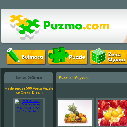
Puzzle
Meyveler
Sponsor Bağlantılar
>
Masterpieces 500 Parça Puzzle
Ice Cream Dream