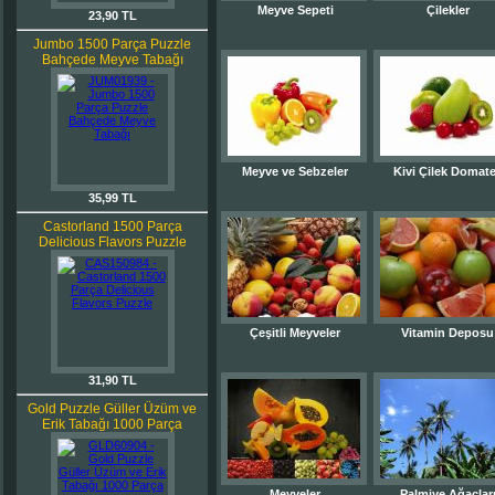
Meyve Sepeti
Çilekler
23,90 TL
Jumbo 1500 Parça Puzzle
Bahçede Meyve Tabağı
Meyve ve Sebzeler
Kivi Çilek Domat
35,99 TL
Castorland 1500 Parça
Delicious Flavors Puzzle
Çeşitli Meyveler
Vitamin Deposu
31,90 TL
Gold Puzzle Güller Üzüm ve
Erik Tabağı 1000 Parça
Meyveler
Palmiye Ağaçlar