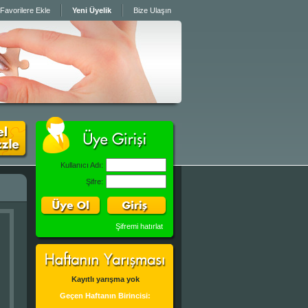
Favorilere Ekle
Yeni Üyelik
Bize Ulaşın
Kullanıcı Adı:
Şifre:
Şifremi hatırlat
Kayıtlı yarışma yok
Geçen Haftanın Birincisi: