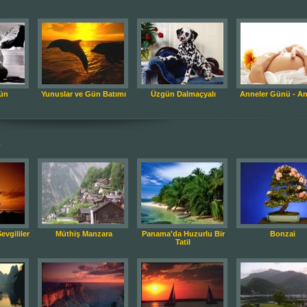
ün
Yunuslar ve Gün Batımı
Üzgün Dalmaçyalı
Anneler Günü - An
.
vgililer
Müthiş Manzara
Panama'da Huzurlu Bir
Bonzai
Tatil