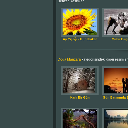
Benzer Resimler.
Ay Çiçeği - Günebakan
Mutlu Birg
Doğa Manzara
kategorisindeki diğer resimler
Karlı Bir Gün
Gün Batımında Se