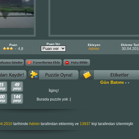
Puan Ver
Puan
Ekleyen
Ekleme Tari
- 4,8
Admin
30.04.201
Gün Batımı
-
-
İlginç!
Burada puzzle yok :(
04.2010
tarihinde
Admin
tarafından eklenmiş ve
13937
kişi tarafından izlenmiştir.